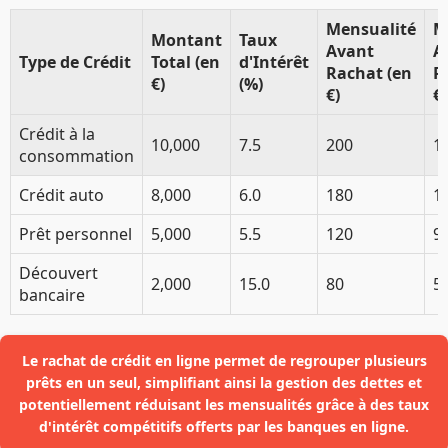
Mensualité
M
Montant
Taux
Avant
A
Type de Crédit
Total (en
d'Intérêt
Rachat (en
R
€)
(%)
€)
€)
Crédit à la
10,000
7.5
200
1
consommation
Crédit auto
8,000
6.0
180
1
Prêt personnel
5,000
5.5
120
9
Découvert
2,000
15.0
80
5
bancaire
Le rachat de crédit en ligne permet de regrouper plusieurs
prêts en un seul, simplifiant ainsi la gestion des dettes et
potentiellement réduisant les mensualités grâce à des taux
d'intérêt compétitifs offerts par les banques en ligne.