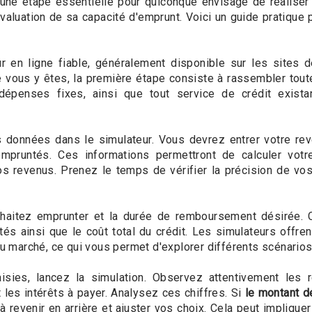
une étape essentielle pour quiconque envisage de réaliser un
luation de sa capacité d'emprunt. Voici un guide pratique po
 en ligne fiable, généralement disponible sur les sites 
e vous y êtes, la première étape consiste à rassembler tou
épenses fixes, ainsi que tout service de crédit existant
 données dans le simulateur. Vous devrez entrer votre rev
mpruntés. Ces informations permettront de calculer vot
 revenus. Prenez le temps de vérifier la précision de vos 
aitez emprunter et la durée de remboursement désirée. Ce
és ainsi que le coût total du crédit. Les simulateurs offren
 du marché, ce qui vous permet d'explorer différents scénari
isies, lancez la simulation. Observez attentivement les 
t les intérêts à payer. Analysez ces chiffres. Si
le montant d
à revenir en arrière et ajuster vos choix. Cela peut impliqu