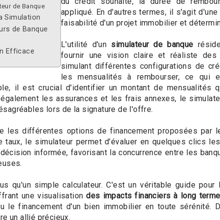
du crédit souhaité, la durée de rembour
teur de Banque
appliqué. En d'autres termes, il s'agit d'un
a Simulation
faisabilité d'un projet immobilier et déterm
eurs de Banque
L'utilité d'un
simulateur de banque
réside
n Efficace
fournir une vision claire et réaliste de
simulant différentes configurations de créd
les mensualités à rembourser, ce qui e
le, il est crucial d'identifier un montant de mensualités q
galement les assurances et les frais annexes, le simulateu
désagréables lors de la signature de l'offre.
ntre les différentes options de financement proposées par 
 taux, le simulateur permet d'évaluer en quelques clics les
décision informée, favorisant la concurrence entre les ban
euses.
s qu'un simple calculateur. C'est un véritable guide pour le
ffrant une visualisation
des impacts financiers à long term
ou le financement d'un bien immobilier en toute sérénité.
e un allié précieux.