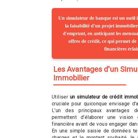
Un simulateur de banque est un outil 
la faisabilité d'un projet immobilie
d'emprunt, en anticipant les mensual
offres de crédit, ce qui permet de
financières éclai
Les Avantages d'un Simul
Immobilier
Utiliser
un simulateur de crédit immob
cruciale pour quiconque envisage d'a
L’un des principaux avantages d
permettent d’élaborer une vision 
financière avant de vous engager dans
En une simple saisie de données te
charges et le montant souhaité, le