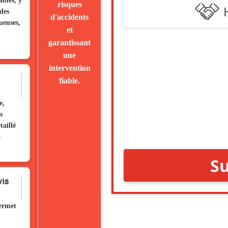
ables, y
risques
 des
d'accidents
ueuses,
et
garantissant
une
intervention
fiable.
e,
s
aillé
a
vis
permet