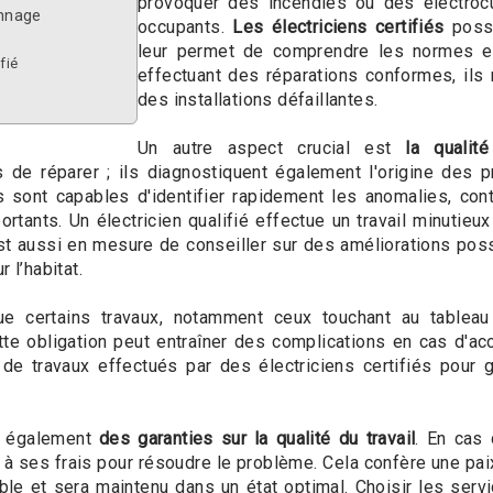
provoquer des incendies ou des électrocu
nnage
occupants.
Les électriciens certifiés
possè
leur permet de comprendre les normes et
fié
effectuant des réparations conformes, ils 
des installations défaillantes.
Un autre aspect crucial est
la qualité
 de réparer ; ils diagnostiquent également l'origine des 
ls sont capables d'identifier rapidement les anomalies, co
ortants. Un électricien qualifié effectue un travail minutie
 est aussi en mesure de conseiller sur des améliorations p
 l’habitat.
e certains travaux, notamment ceux touchant au tableau 
te obligation peut entraîner des complications en cas d'ac
de travaux effectués par des électriciens certifiés pour 
re également
des garanties sur la qualité du travail
. En cas 
r à ses frais pour résoudre le problème. Cela confère une paix
ble et sera maintenu dans un état optimal. Choisir les servi