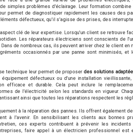
 de simples problèmes d'éclairage. Leur formation combine 
eur permet de diagnostiquer rapidement les causes des pa
 éléments défectueux, qu'il s'agisse des prises, des interrupte
aspect clé de leur expertise. Lorsqu'un client se retrouve f
tidien. Les réparateurs électriciens sont conscients de l'ur
. Dans de nombreux cas, ils peuvent arriver chez le client e
agréments occasionnés par une panne sont minimisés, et l
rtise technique leur permet de proposer
des solutions adapté
un équipement défectueux ou d'une installation vieillissan
on efficace et durable. Cela peut inclure le remplacem
rmes de l'électricité selon les standards en vigueur. Chaq
rantissant ainsi que toutes les réparations respectent les ré
iquement à la réparation des pannes. Ils offrent également d
t à l'avenir. En sensibilisant les clients aux bonnes prat
entretien, ces experts contribuent à prévenir les incident
ntreprises, faire appel à un électricien professionnel est 