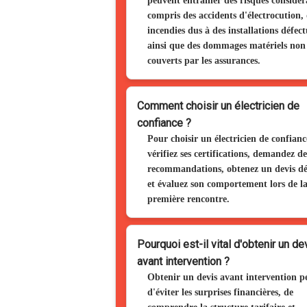
peuvent entraîner des risques considér
compris des accidents d'électrocution,
incendies dus à des installations défect
ainsi que des dommages matériels non
couverts par les assurances.
Comment choisir un électricien de
confiance ?
Pour choisir un électricien de confianc
vérifiez ses certifications, demandez de
recommandations, obtenez un devis dét
et évaluez son comportement lors de l
première rencontre.
Pourquoi est-il vital d'obtenir un de
avant intervention ?
Obtenir un devis avant intervention 
d'éviter les surprises financières, de