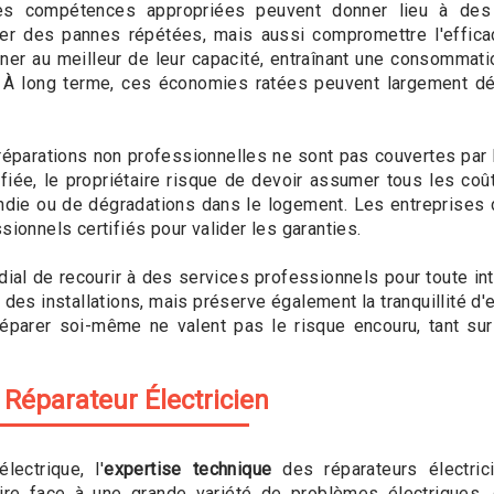
les compétences appropriées peuvent donner lieu à des
er des pannes répétées, mais aussi compromettre l'efficaci
ner au meilleur de leur capacité, entraînant une consommati
. À long terme, ces économies ratées peuvent largement dép
s réparations non professionnelles ne sont pas couvertes p
ifiée, le propriétaire risque de devoir assumer tous les co
ndie ou de dégradations dans le logement. Les entreprises
sionnels certifiés pour valider les garanties.
dial de recourir à des services professionnels pour toute int
 des installations, mais préserve également la tranquillité 
parer soi-même ne valent pas le risque encouru, tant sur 
 Réparateur Électricien
ectrique, l'
expertise technique
des réparateurs électric
re face à une grande variété de problèmes électriques, q