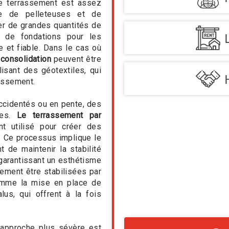
 le terrassement est assez
ide de pelleteuses et de
er de grandes quantités de
on de fondations pour les
e et fiable. Dans le cas où
consolidation
peuvent être
isant des géotextiles, qui
aissement.
accidentés ou en pente, des
ses.
Le terrassement par
t utilisé pour créer des
l. Ce processus implique le
 de maintenir la stabilité
 garantissant un esthétisme
ement être stabilisées par
omme la mise en place de
us, qui offrent à la fois
 approche plus sévère est