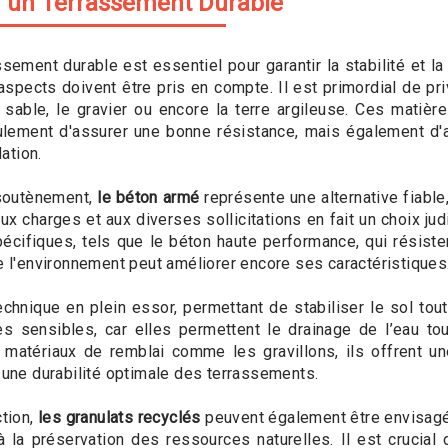
r un Terrassement Durable
sement durable est essentiel pour garantir la stabilité et la
spects doivent être pris en compte. Il est primordial de pri
sable, le gravier ou encore la terre argileuse. Ces matiè
ulement d'assurer une bonne résistance, mais également d'a
dation.
 soutènement,
le béton armé
représente une alternative fiable
x charges et aux diverses sollicitations en fait un choix judi
pécifiques, tels que le béton haute performance, qui résiste
de l'environnement peut améliorer encore ses caractéristiques
chnique en plein essor, permettant de stabiliser le sol tou
nes sensibles, car elles permettent le drainage de l’eau 
matériaux de remblai comme les gravillons, ils offrent un
i une durabilité optimale des terrassements.
tion,
les granulats recyclés
peuvent également être envisagés
 à la préservation des ressources naturelles. Il est crucia