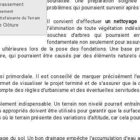
souhaitée. Une préparation soigné
errassement
problèmes qui pourraient survenir après 
ssement
isfaisante du Terrain
Il convient d'effectuer
un nettoyage 
e Clôture
l'élimination de toute végétation indés
souches d'arbres qui pourraient ent
fondamentale non seulement pour assure
 ultérieures lors de la pose des fondations. Une base pr
e, qui pourraient être causés par des éléments naturels 
i primordiale. Il est conseillé de marquer précisément l’
met de visualiser le projet terminé et de s'assurer que la c
compte des règles d'urbanisme et des éventuelles servitudes qu
lement indispensable. Un terrain non nivelé pourrait entra
ils appropriés doivent être utilisés pour garantir que la surfa
où le terrain présente des variations d’altitude, car cela pourr
nage du sol. Un bon drainage empêche l'accumulation d'eau au