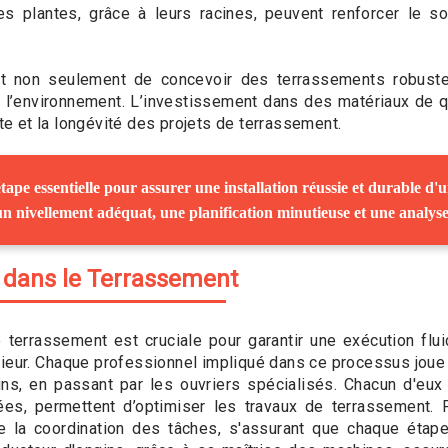
nes plantes, grâce à leurs racines, peuvent renforcer le sol
 non seulement de concevoir des terrassements robuste
l’environnement. L’investissement dans des matériaux de qu
ite et la longévité des projets de terrassement.
tape essentielle pour assurer une installation réussie et durable d'
n nivellement adéquat, une planification minutieuse et une analys
 dans le Terrassement
 terrassement est cruciale pour garantir une exécution flui
ieur. Chaque professionnel impliqué dans ce processus joue 
gins, en passant par les ouvriers spécialisés. Chacun d'eu
nées, permettent d’optimiser les travaux de terrassement. 
de la coordination des tâches, s'assurant que chaque étape